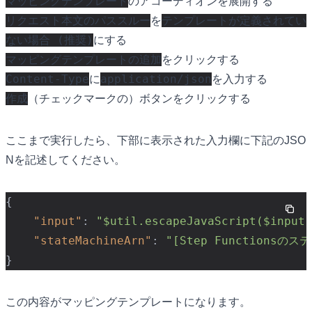
マッピングテンプレート
のアコーディオンを展開する
リクエスト本文のパススルー
テンプレートが定義されてい
を
ない場合 (推奨)
にする
マッピングテンプレートの追加
をクリックする
Content-Type
application/json
に
を入力する
作成
（チェックマークの）ボタンをクリックする
ここまで実行したら、下部に表示された入力欄に下記のJSO
Nを記述してください。
{
"input"
:
"$util.escapeJavaScript($input.
"stateMachineArn"
:
"[Step Functionsの
}
この内容がマッピングテンプレートになります。