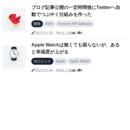
ブログ記事公開の一定時間後にTwitterへ自
動でつぶやく仕組みを作った
開発
AWS
Amazon API Gateway
AWS Step Functions
AWS Lambda
Go言語
2023.01.29
-
3年以上前
2
0
Twitter
プログラミング
ブログ
Apple Watchは無くても困らないが、ある
と幸福度が上がる
ガジェット
Apple
Apple Watch
スマートウォッチ
2023.02.04
-
3年以上前
0
0