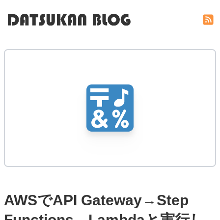
AWSでAPI Gateway→Step
Functions→Lambdaと実行し