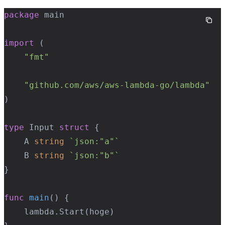
package
 main

import
 (

"fmt"
"github.com/aws/aws-lambda-go/lambda"
)

type
 Input 
struct
 {

	A 
string
`json:"a"`
	B 
string
`json:"b"`
}

func
main
()
 {

	lambda.Start(hoge)
