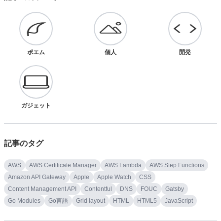
ポエム
個人
開発
ガジェット
記事のタグ
AWS
AWS Certificate Manager
AWS Lambda
AWS Step Functions
Amazon API Gateway
Apple
Apple Watch
CSS
Content Management API
Contentful
DNS
FOUC
Gatsby
Go Modules
Go言語
Grid layout
HTML
HTML5
JavaScript
Json
LadioCast
Logicool
Markdown
Markdown All in One