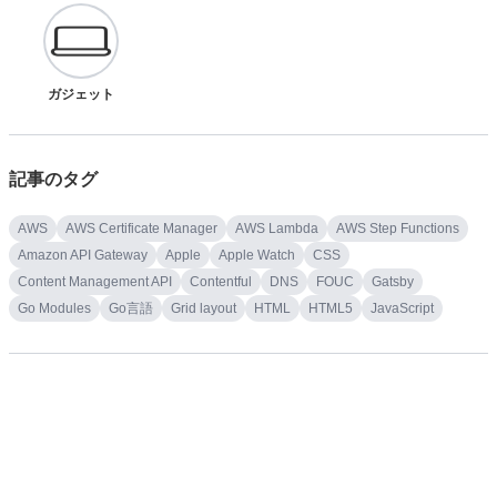
ガジェット
記事のタグ
AWS
AWS Certificate Manager
AWS Lambda
AWS Step Functions
Amazon API Gateway
Apple
Apple Watch
CSS
Content Management API
Contentful
DNS
FOUC
Gatsby
Go Modules
Go言語
Grid layout
HTML
HTML5
JavaScript
Json
LadioCast
Logicool
Markdown
Markdown All in One
Marked.js
Next.js
Node.js
OGP画像
React
SEO
SSG
Soundflower
TailwindCSS
Twemoji
Twitter
Vercel
Visual Studio Code
Webhook
Webpack
cheerio
contentful-management.js
gatsby-transformer-remark
macOS
markdownlint
microCMS
vercel/og-image
アジャイルソフトウェア開発
エピソード
エラー解消
オーディオ