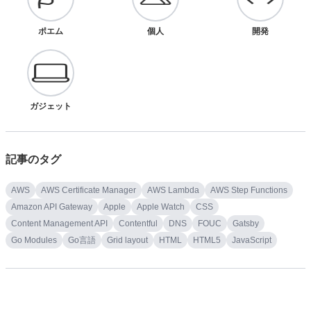
ポエム
個人
開発
ガジェット
記事のタグ
AWS
AWS Certificate Manager
AWS Lambda
AWS Step Functions
Amazon API Gateway
Apple
Apple Watch
CSS
Content Management API
Contentful
DNS
FOUC
Gatsby
Go Modules
Go言語
Grid layout
HTML
HTML5
JavaScript
Json
LadioCast
Logicool
Markdown
Markdown All in One
Marked.js
Next.js
Node.js
OGP画像
React
SEO
SSG
Soundflower
TailwindCSS
Twemoji
Twitter
Vercel
Visual Studio Code
Webhook
Webpack
cheerio