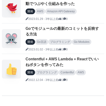
動でつぶやく仕組みを作った
開発
AWS
Amazon API Gateway
AWS Step Functions
AWS Lambda
Go言語
2023.01.29
-
3年以上前
2
0
Twitter
プログラミング
ブログ
Goでモジュールの最新のコミットを反映す
る方法
開発
Go言語
プログラミング
Go Modules
2023.01.02
-
3年以上前
1
0
Contentful + AWS Lambda + Reactでいい
ねボタンを作ってみた
開発
プログラミング
Contentful
AWS
Amazon API Gateway
AWS Lambda
React
2022.12.04
-
3年以上前
13
0
Go言語
Vercel