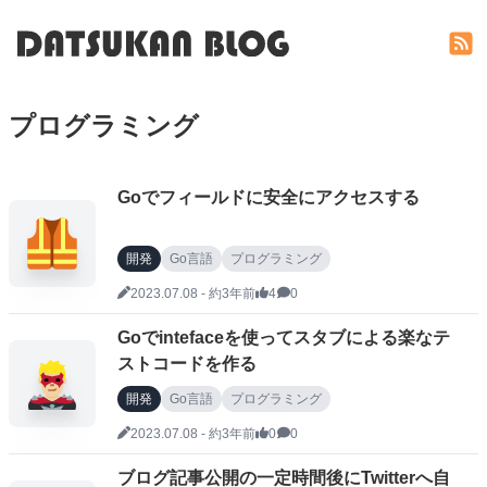
プログラミング
Goでフィールドに安全にアクセスする
開発
Go言語
プログラミング
2023.07.08
-
約3年前
4
0
Goでintefaceを使ってスタブによる楽なテ
ストコードを作る
開発
Go言語
プログラミング
2023.07.08
-
約3年前
0
0
ブログ記事公開の一定時間後にTwitterへ自