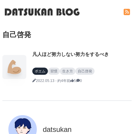
自己啓発
凡人ほど努力しない努力をするべき
ポエム
習慣
生き方
自己啓発
2022.05.13
-
約4年前
5
0
datsukan