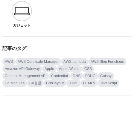
ガジェット
記事のタグ
AWS
AWS Certificate Manager
AWS Lambda
AWS Step Functions
Amazon API Gateway
Apple
Apple Watch
CSS
Content Management API
Contentful
DNS
FOUC
Gatsby
Go Modules
Go言語
Grid layout
HTML
HTML5
JavaScript
Json
LadioCast
Logicool
Markdown
Markdown All in One
Marked.js
Next.js
Node.js
OGP画像
React
SEO
SSG
Soundflower
TailwindCSS
Twemoji
Twitter
Vercel
Visual Studio Code
Webhook
Webpack
cheerio
contentful-management.js
gatsby-transformer-remark
macOS
markdownlint
microCMS
vercel/og-image
アジャイルソフトウェア開発
エピソード
エラー解消
オーディオ